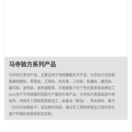
马寺验方系列产品
马寺验方系列产品，主要适用于颈肩腰腿关节不适，马寺验方包括骨
筋康保健贴、黑膏贴、艾草贴、热灸膏、三伏贴、乳腺贴、暖宫贴、
腹泻贴、退热贴、退热凝胶等，可根据客户的个性化需求来贴牌加工
oem生产不同规模剂型配方产量的外用产品，马寺验方黑膏贴是外用
贴剂，传统手工熬制老黑膏加工，由香油（麻油）、草本原料、黄丹
（也可为动物皮子）混合制作而成，通过手工熬制萃取加工制作符合
客户所需的老黑膏贴剂定制。