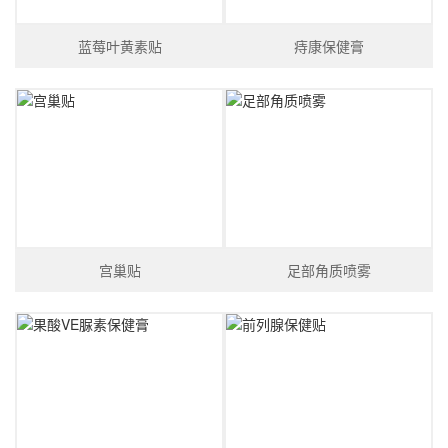
蓝莓叶黄素贴
痔康保健膏
宫巢贴
足部角质喷雾