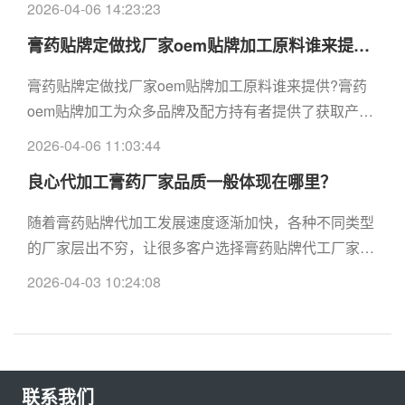
2026-04-06 14:23:23
品牌的发展走向。
膏药贴牌定做找厂家oem贴牌加工原料谁来提供？
膏药贴牌定做找厂家oem贴牌加工原料谁来提供?膏药
oem贴牌加工为众多品牌及配方持有者提供了获取产品
量产的便利条件，膏药贴以其健康便捷，剂型多样，贴
2026-04-06 11:03:44
感舒适等特点成为众多外用产品中的一个亮点。
良心代加工膏药厂家品质一般体现在哪里？
随着膏药贴牌代加工发展速度逐渐加快，各种不同类型
的厂家层出不穷，让很多客户选择膏药贴牌代工厂家确
实很烦恼，因为不知道该怎样判断，也不了解到底选哪
2026-04-03 10:24:08
个合作起来更省心。建议大家可以通过收费，以及研发
设计和生产多个方面去进行判断之后，选择比较符合市
场口碑的膏药的厂家来合作，在代加工膏药生产方面就
会得到很好优势。
联系我们