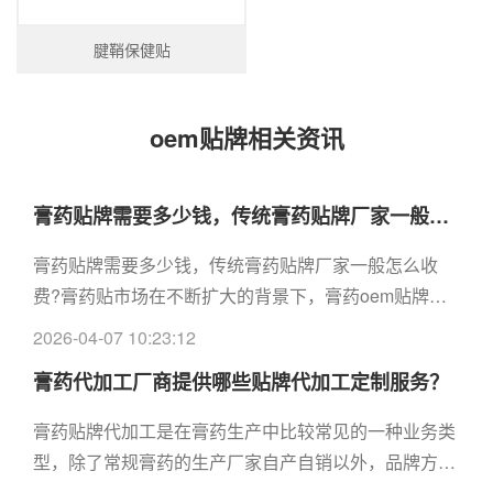
腱鞘保健贴
oem贴牌相关资讯
膏药贴牌需要多少钱，传统膏药贴牌厂家一般怎么收费
膏药贴牌需要多少钱，传统膏药贴牌厂家一般怎么收
费?膏药贴市场在不断扩大的背景下，膏药oem贴牌突
破传统概念逐渐崭露头角。对于膏药贴牌价格具体要看
2026-04-07 10:23:12
所选择的膏药贴订单量以及贴剂类型。
膏药代加工厂商提供哪些贴牌代加工定制服务？
膏药贴牌代加工是在膏药生产中比较常见的一种业务类
型，除了常规膏药的生产厂家自产自销以外，品牌方只
需找到一家正规的膏药代加工厂商，就能轻松联动控制