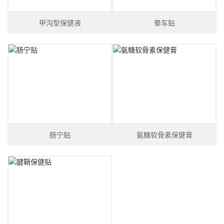
甲沟型保健液
晕车贴
肠宁贴
氨糖软骨素保健膏