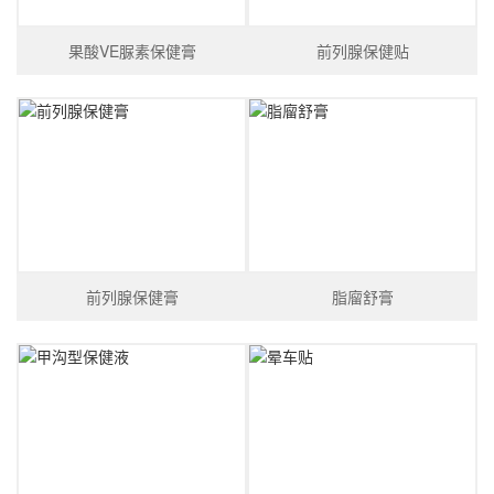
果酸VE脲素保健膏
前列腺保健贴
前列腺保健膏
脂廇舒膏