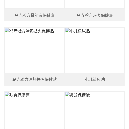
马寺验方骨筋康保健膏
马寺验方热灸保健膏
马寺验方清热祛火保健贴
小儿遗尿贴