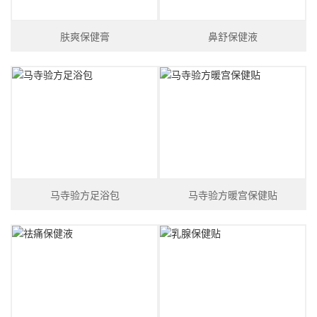
肤爽保健膏
鼻舒保健液
马寺验方足浴包
马寺验方暖宫保健贴