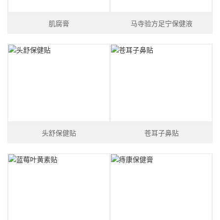
肌腐膏
马寺验方足宁保健液
头舒保健贴
苍耳子鼻贴