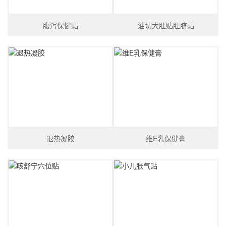
腹泻保健贴
油切大肚贴肚脐贴
退热凝胶
维E乳保健膏