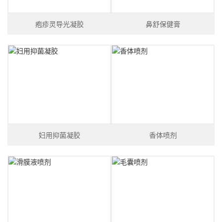
疱疹灵导光凝胶
鼻舒保健膏
妇用抑菌凝胶
香体喷剂