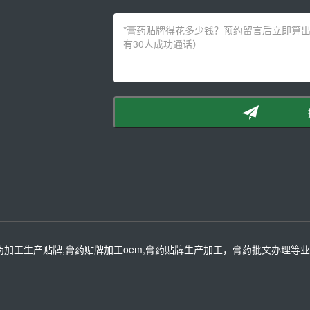
药加工生产贴牌,膏药贴牌加工oem,膏药贴牌生产加工，膏药批文办理等业