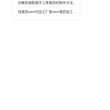
压敏热熔胶做手工黑膏药的制作方法，热熔胶在黑膏药中放多少？
找膏药oem代加工厂家oem膏药加工生产注意事项有哪些？