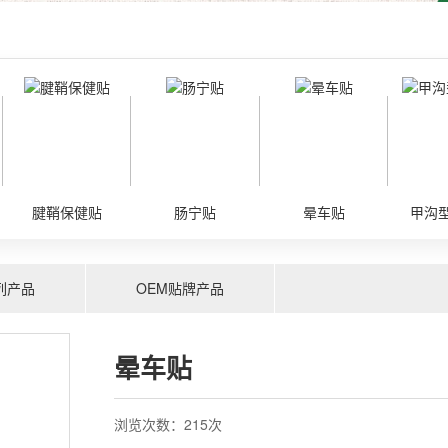
腱鞘保健贴
肠宁贴
晕车贴
甲沟
列产品
OEM贴牌产品
晕车贴
果酸VE脲素保健膏
足部角质喷雾
浏览次数：
215次