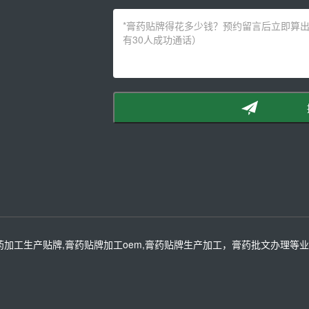
药加工生产贴牌,膏药贴牌加工oem,膏药贴牌生产加工，膏药批文办理等业