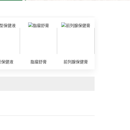
型保健液
脂廇舒膏
前列腺保健膏