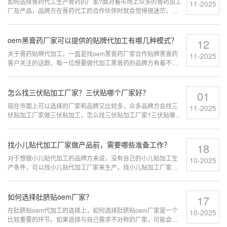
如何选择膏药代工生产膏药的厂家?面对着市场上众多的膏药加工
11-2025
厂及产品，品牌方在膏药代工的合作伙伴时就会觉得很迷茫，市
场上有很多生产膏药的厂家，我们应该如何选择?...
oem黑膏药厂家可以提供的贴牌代加工有哪几种模式？
12
关于膏药贴牌代加工，一直是找oem黑膏药厂家合作贴牌黑膏药
11-2025
客户关注的话题，每一位想要做代加工黑膏药的品牌方有着不同
的黑膏药代加工需求...
怎么找三伏贴加工厂家？三伏贴哪个厂家好？
01
现在市面上可以选择的厂家和品牌又比较多，众多品牌方会找三
11-2025
伏贴加工厂家做三伏贴加工，怎么找三伏贴加工厂家?三伏贴哪个
厂家好?...
找小儿贴代加工厂家做产品前，需要哪些准备工作？
18
对于想做小儿贴代加工的品牌方来说，没有自己的小儿贴加工生
10-2025
产条件，可以找小儿贴代加工厂家来生产，找小儿贴加工厂家还
要做一些很多的了解，比如要准备哪些手续或资料...
如何选择肚脐贴oem厂家？
17
在肚脐贴oem代加工的选择上，如何选择肚脐贴oem厂家是一个
10-2025
比较重要的环节。如果选择与自己需求不对称的厂家，可能会造