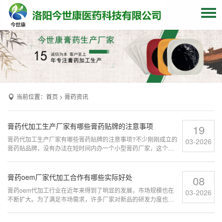
网站首页
关于我们
贴牌加工
当前位置：
首页
>
膏药资讯
产品中心
OEM产品
膏药代加工生产厂家有哪些膏药贴牌的注意事项
19
发货现场
膏药代加工生产厂家有哪些膏药贴牌的注意事项?不少刚刚成立的
03-2026
膏药贴品牌，没有办法在短时间内办一个小型膏药厂家，这个时
候发展品牌比较好的方式就是找一家可以代加工膏药的厂家合作
膏药资讯
oem贴牌代加工，由厂家这边来完成生产加工的难题。...
膏药oem厂家代加工合作有哪些实际好处
08
联系我们
膏药oem代加工行业在近年来得到了明显的发展，市场规模也在
03-2026
不断扩大。为了满足市场需求，许多厂家对新品的研发力度也在
逐渐增强，各大企业品牌都在研发不同类型膏药产品，很多膏药
品牌纷纷选择与源头膏药oem厂家合作oem膏药加工生产，这样