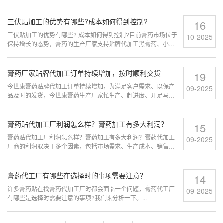
成后期代加工时很大的困扰...
三伏贴加工的优势有哪些?成本如何得到控制?
16
三伏贴加工的优势有哪些? 成本如何得到控制?目前膏药市场位于
10-2025
保持增长的态势，膏药的生产厂家支持贴牌代加工黑膏药、小儿
三伏贴代理批发为膏药贴品牌生产提供便利的供应平台服务...
膏药厂家贴牌代加工订单持续增加，按时顺利交货
19
今世康膏药贴牌代加工订单持续增加，为满足客户需求、以保产
09-2025
品及时的发货，今世康膏药生产厂家忙生产、赶进度、开足马
力，各部门努力奋斗紧密协作，保质保量使膏药厂家贴牌产品能
够按时顺利交货。...
膏药贴代加工厂利润怎么样？膏药加工有多大利润？
15
膏药贴代加工厂利润怎么样？膏药加工有多大利润？膏药代加工
09-2025
厂商的利润取决于多个因素，包括市场需求、生产成本、销售价
格、产品质量和竞争力等。...
膏药代工厂有哪些在选择时的事项需要注意？
14
许多膏药贴在找膏药代加工厂时都会面临一个问题，膏药代工厂
09-2025
有哪些是选择时需要注意的事项?我们来分析一下。...