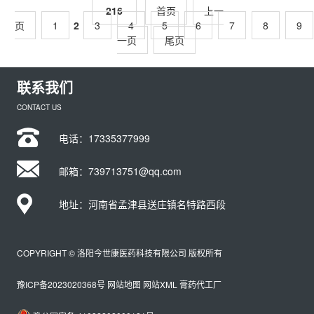
216
首页
上一
页
1
2
3
4
5
6
7
8
9
一页
尾页
联系我们
CONTACT US
电话：
17335377999
邮箱：739713751@qq.com
地址：河南省孟津县送庄镇名特路西段
COPYRIGHT © 洛阳今世康医药科技有限公司 版权所有
豫ICP备2023020368号
网站地图
网站XML
膏药代工厂