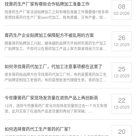
既能解决了设计研发的艰辛，同时又可以给产品的生产带来很多
找膏药生产厂家有哪些合作贴牌加工准备工作
08
实际好处。...
找膏药生产厂家洽谈贴牌加工之前有哪些准备工作需要做?很多商
03-2026
家想找膏药代生产厂家oem代加工，既有质量，又有产量，但又
不知道有哪些准备工作怎么做才能不走弯路。这里收集了一些寻
找厂家洽谈前的准备工作指南，希望可以帮助到大家。...
膏药生产企业贴牌加工保障配方不被乱用的方案
26
随着膏药贴牌加工兴起，越来越的品牌方开始研究膏药生产加工
12-2025
厂贴牌加工，不但可以在膏药加工产品上架方面省钱省力又省
时，还能保障品质，膏药生产企业可保障配方不被乱用的方案...
如何寻找膏药代加工厂，代加工注意事项都在这里了
25
很多膏药贴品牌方在寻找膏药代加工厂时，有的是要膏药加工生
12-2025
产贴牌定制加工老膏药，有的是想批发代理做生意，膏药加工是
一项比较复杂的工程，膏药代加工厂家需要涉及研发、设计、生
产、包装选装多个环节...
今世康膏药厂家现场发货量在退热产品上再创新高
22
12月，洛阳今世康膏药厂家当月现场发货量较过去一个月又有增
12-2025
涨，此月实现了在退热产品发货量的再创了新突破。...
如何选择膏药代工生产膏药的厂家？
20