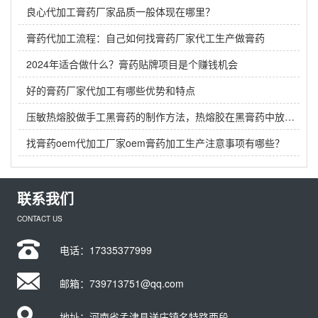
良心代加工膏药厂家品质一般体现在哪里？
膏药代加工流程：自己如何找膏药厂家代工生产做膏药
2024年适合做什么？膏药贴牌项目是个赚钱机会
好的膏药厂家代加工有哪些优势和特点
压敏热熔胶做手工黑膏药的制作方法，热熔胶在黑膏药中放多少？
找膏药oem代加工厂家oem膏药加工生产注意事项有哪些？
联系我们
CONTACT US
电话：
17335377999
邮箱：739713751@qq.com
地址：河南省孟津县送庄镇名特路西段