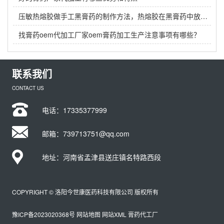
压敏热熔胶做手工黑膏药的制作方法，热熔胶在黑膏药中放多少？
找膏药oem代加工厂家oem膏药加工生产注意事项有哪些？
联系我们
CONTACT US
电话：
17335377999
邮箱：739713751@qq.com
地址：河南省孟津县送庄镇名特路西段
COPYRIGHT © 洛阳今世康医药科技有限公司 版权所有
豫ICP备2023020368号
网站地图
网站XML
膏药代工厂