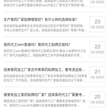
膏药oem代加工产业得已发展，越来越多人选择加入膏药行业。
02-2023
具体为什么品牌方要委托膏药oem代加工厂家代生产膏药呢?委托
oem代生产有哪些优势?...
生产膏药厂家贴牌哪家好？有什么样的选择标准？
23
很多膏药贴品牌商在在寻找适合自己的生产膏药的厂家而烦恼，
02-2023
市场上的膏药生产厂这么多，到底如何挑选合适的厂家呢?专做膏
药的厂家哪家好?有什么样的选择标准?...
膏药代工oem靠谱吗？膏药代工贴牌正规吗？
22
膏药代工oem靠谱吗?膏药代工贴牌正规吗?基本上由膏药代工生
02-2023
产厂家代为贴牌加工，但是贴牌代工并不意味着质量的不靠
谱。...
找黑膏药加工厂家合作黑膏药贴牌加工，要考虑这些问题
21
如何选择适合自己的黑膏药加工厂家合作黑膏药贴牌加工?找黑膏
02-2023
药加工厂不可盲目，咨询黑膏药生产厂家能否满足这以下清单内
容...
哪里有加工膏药贴牌的厂家？选择膏药代工厂需要考虑地域性吗？
20
哪里有加工膏药的厂家？选择膏药代工厂需要考虑地域性吗？如
02-2023
今，膏药代工oem在大健康行业发挥着越来越重要的作用...