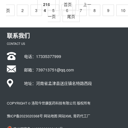
216
首页
上一
页
2
3
4
5
6
7
8
9
10
一页
尾页
联系我们
CONTACT US
电话：
17335377999
邮箱：739713751@qq.com
地址：河南省孟津县送庄镇名特路西段
COPYRIGHT © 洛阳今世康医药科技有限公司 版权所有
豫ICP备2023020368号
网站地图
网站XML
膏药代工厂