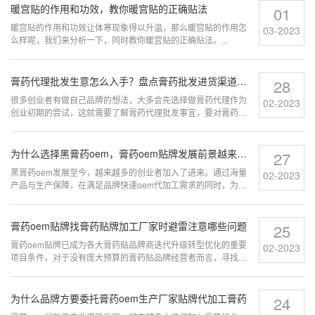
暖宫贴的作用和功效，教你暖宫贴的正确贴法
01
暖宫贴的作用和功效让体寒现象得以升温，那么暖宫贴的作用怎
03-2023
么样呢，我们来分析一下，同时教你暖宫贴的正确贴法。...
膏药代理批发生意怎么入手？盘点膏药批发进货渠道哪里找？
28
很多创业者有做自己品牌的想法，大多会先选择做膏药代理作为
02-2023
创业初期的尝试，这就需要了解膏药代理批发事宜，要对膏药批
发需要什么货源有明确的定位，有些朋友对膏药批发生意怎么入
手，进货渠道怎么找?这里我们就给大家整理了其中一部分比较实
用的方式。...
为什么选择黑膏药oem，膏药oem贴牌发展前景越来越好是什么原因？
27
黑膏药oem发展至今，越来越多的创业者加入了进来。通过海量
02-2023
产品与生产保障，在满足品牌快速oem代加工需求的同时，为助
力品牌的降本增效起到深刻的作用。...
膏药oem贴牌找膏药贴牌加工厂家时避雷注意哪些问题
25
膏药oem贴牌已成为各大膏药贴品牌商迭代升级转型优化的重要
02-2023
项目条件，对于没有庞大预算的膏药贴品牌经营者而言，寻找膏
药加工厂家合作生产膏药oem是不错的选择。...
为什么品牌方要委托膏药oem生产厂家贴牌代加工膏药
24