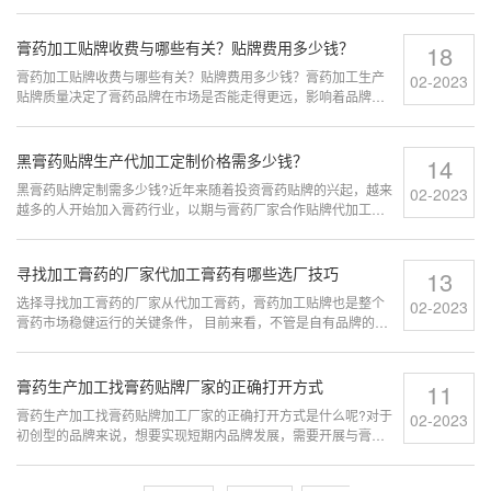
膏药加工贴牌收费与哪些有关？贴牌费用多少钱？
18
膏药加工贴牌收费与哪些有关？贴牌费用多少钱？膏药加工生产
02-2023
贴牌质量决定了膏药品牌在市场是否能走得更远，影响着品牌以
后的发展，其中膏药加工厂贴牌生产的膏药贴选择性也增多了...
黑膏药贴牌生产代加工定制价格需多少钱？
14
黑膏药贴牌定制需多少钱?近年来随着投资膏药贴牌的兴起，越来
02-2023
越多的人开始加入膏药行业，以期与膏药厂家合作贴牌代加工定
制实现更广财富自由的空间。...
寻找加工膏药的厂家代加工膏药有哪些选厂技巧
13
选择寻找加工膏药的厂家从代加工膏药，膏药加工贴牌也是整个
02-2023
膏药市场稳健运行的关键条件， 目前来看，不管是自有品牌的工
厂或是品牌方，在需求量大的时候，不免要找其它膏药加工厂家
来做膏药贴加工...
膏药生产加工找膏药贴牌厂家的正确打开方式
11
膏药生产加工找膏药贴牌加工厂家的正确打开方式是什么呢?对于
02-2023
初创型的品牌来说，想要实现短期内品牌发展，需要开展与膏药
厂家的合作贴牌代加工项目...