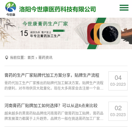
网站首页
关于我们
贴牌加工
当前位置：
首页
>
膏药资讯
产品中心
OEM产品
膏药的生产厂家贴牌代加工方案分享，贴牌生产流程
04
发货现场
膏药代加工生产厂家推出的贴牌代加工解决方案，贴牌生产流程
03-2023
的便利，对市场供货大批量化，现在大多商家会去注册一个自己
的膏药品牌，结合用户的精细化、个性化需求，找膏药的生产厂
膏药资讯
家合作相关加工生产事项并推出差异化产品和品类...
河南膏药厂贴牌加工如何选择？可以从这6点来比较
02
联系我们
越来越多的黑膏药贴品牌找河南膏药厂做膏药加工贴牌，膏药品
03-2023
牌发展潜力都属于上升趋势，品牌方一般在挑选膏药加工厂家
时，怎么挑选出适合自己的河南黑膏药厂家?...