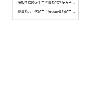
压敏热熔胶做手工黑膏药的制作方法，热熔胶在黑膏药中放多少？
找膏药oem代加工厂家oem膏药加工生产注意事项有哪些？