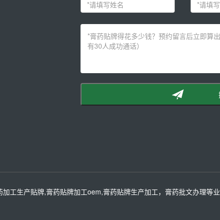
药加工生产贴牌,膏药贴牌加工oem,膏药贴牌生产加工，膏药批文办理等业