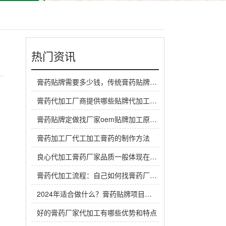
热门资讯
膏药贴牌需要多少钱，传统膏药贴牌厂家一般怎么收费
膏药代加工厂商提供哪些贴牌代加工定制服务？
膏药贴牌定做找厂家oem贴牌加工原料谁来提供？
膏药加工厂代工加工膏药的制作方法
良心代加工膏药厂家品质一般体现在哪里？
膏药代加工流程：自己如何找膏药厂家代工生产做膏药
2024年适合做什么？膏药贴牌项目是个赚钱机会
好的膏药厂家代加工有哪些优势和特点