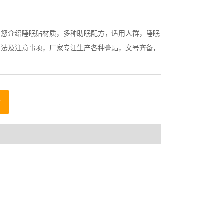
为您介绍睡眠贴材质，多种助眠配方，适用人群，睡眠
方法及注意事项，厂家专注生产各种膏贴，文号齐备，
言