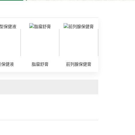
型保健液
脂廇舒膏
前列腺保健膏