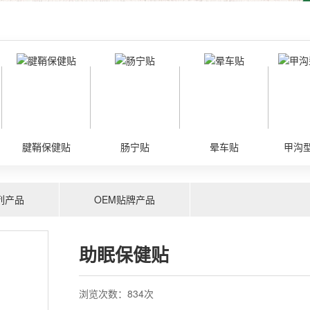
腱鞘保健贴
肠宁贴
晕车贴
甲沟
列产品
OEM贴牌产品
助眠保健贴
果酸VE脲素保健膏
足部角质喷雾
浏览次数：
834次