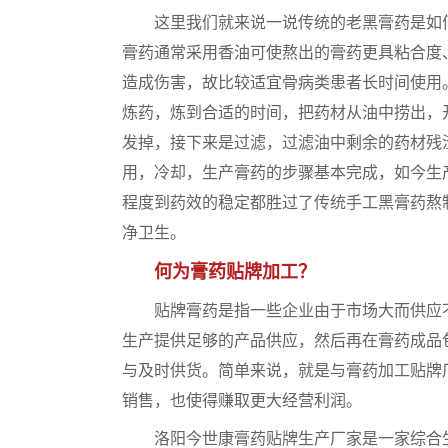
这里我们就来说一说传统的老黑膏药是如何
膏药通常采用香油可使熬出的膏药更具粘合度
造成伤害，故比较适宜骨病类患者长时间使用
炼药，炼到合适的时间，把药材从油中捞出，
发掉，接下来是过滤，过滤油中剩余的药材残
用，冷却，生产膏药的步骤基本完成，如今生
程度到药效的稳定都胜过了传统手工黑膏药熬
净卫生。
何为膏药贴牌加工？
贴牌膏药是指一些企业由于市场大而供应不
生产提供足够的产品供应，然后再在膏药成品
与及时供货。简单来说，就是与膏药加工贴牌
销售，也使得赚取更大经营利润。
洛阳今世康膏药贴牌生产厂家是一家综合生