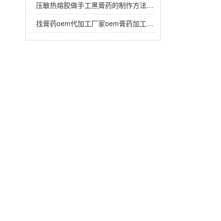
压敏热熔胶做手工黑膏药的制作方法，热熔胶在黑膏药中放多少？
找膏药oem代加工厂家oem膏药加工生产注意事项有哪些？