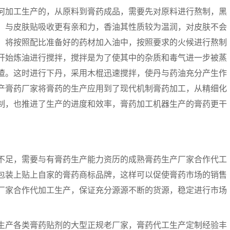
加工生产的，从原料到膏药成品，需要先对原料进行熬制，黑
、与皮肤贴吸收更有亲和力，香油其性质较为温润，对皮肤不会
。将按照配比准备好的药材加入油中，按照要求的火候进行熬制
开始炼油进行搅拌，搅拌是为了使其中的杂质和毒气进一步被蒸
渣。这时进行下丹，采用木棍迅速搅拌，使丹与药油充分产生作
产膏药厂家将膏药的生产应用到了现代机制膏药加工，从精细化
制，也推进了生产的进度和效率，膏药加工机器生产的膏药更干
足，需要与有膏药生产能力资历的成熟膏药生产厂家合作代工
包装上贴上自家的膏药商标品牌，这样可以促使膏药市场的销售
厂家合作代加工生产，保证充分源源不断的货源，稳定进行市场
产各类膏药贴剂的大型正规老厂家，膏药代工生产定制经验丰