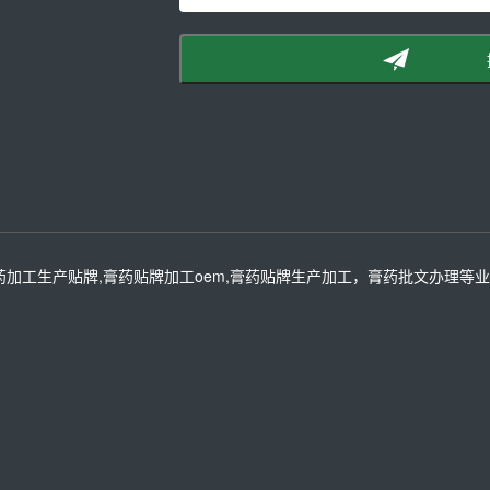
药加工生产贴牌,膏药贴牌加工oem,膏药贴牌生产加工，膏药批文办理等业