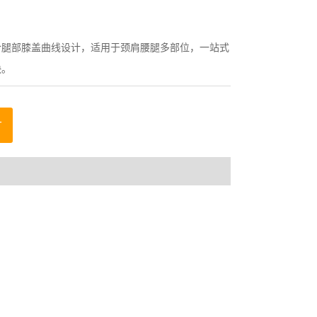
合腿部膝盖曲线设计，适用于颈肩腰腿多部位，一站式
快。
言