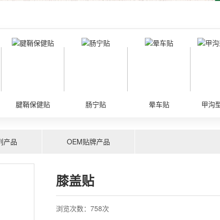
腱鞘保健贴
肠宁贴
晕车贴
甲沟
列产品
OEM贴牌产品
膝盖贴
果酸VE脲素保健膏
足部角质喷雾
浏览次数：
758次