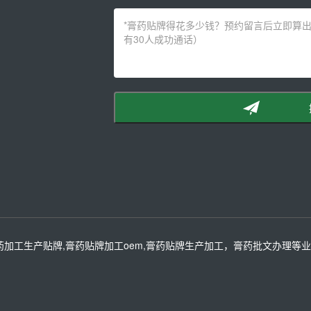
药加工生产贴牌,膏药贴牌加工oem,膏药贴牌生产加工，膏药批文办理等业