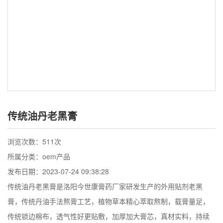
传统油丹老黑膏
浏览次数：
511次
所属分类：oem产品
发布日期：2023-07-24 09:38:28
传统油丹老黑膏是洛阳今世康膏药厂家研发生产的外用贴剂老黑
膏，传统丹油手法熬膏工艺，植物草本精心萃取熬制，载膏量足，
传统锁边棉布，透气性好更贴敷，加厚加大膏芯，真材实料，持续