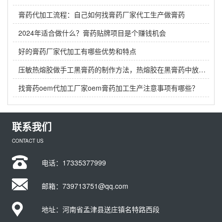
膏药代加工流程：自己如何找膏药厂家代工生产做膏药
2024年适合做什么？膏药贴牌项目是个赚钱机会
好的膏药厂家代加工有哪些优势和特点
压敏热熔胶做手工黑膏药的制作方法，热熔胶在黑膏药中放多少？
找膏药oem代加工厂家oem膏药加工生产注意事项有哪些？
联系我们
CONTACT US
电话：
17335377999
邮箱：739713751@qq.com
地址：河南省孟津县送庄镇名特路西段