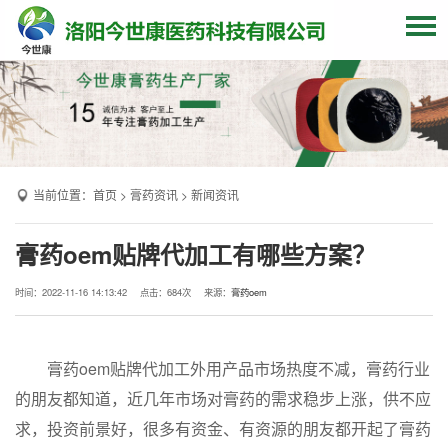
网站首页
关于我们
贴牌加工
当前位置：
首页
>
膏药资讯
>
新闻资讯
产品中心
OEM产品
膏药oem贴牌代加工有哪些方案？
发货现场
时间：2022-11-16 14:13:42
点击：
684次
来源：
膏药oem
膏药资讯
联系我们
膏药oem贴牌代加工外用产品市场热度不减，膏药行业
的朋友都知道，近几年市场对膏药的需求稳步上涨，供不应
求，投资前景好，很多有资金、有资源的朋友都开起了膏药