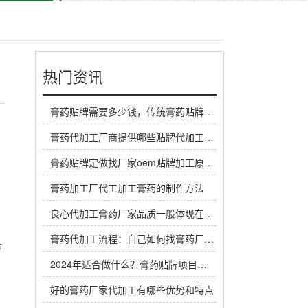
热门资讯
膏药贴牌需要多少钱，传统膏药贴牌厂家一般怎么收费
膏药代加工厂商提供哪些贴牌代加工定制服务？
膏药贴牌定做找厂家oem贴牌加工原料谁来提供？
膏药加工厂代工加工膏药的制作方法
良心代加工膏药厂家品质一般体现在哪里？
膏药代加工流程：自己如何找膏药厂家代工生产做膏药
算
2024年适合做什么？膏药贴牌项目是个赚钱机会
好的膏药厂家代加工有哪些优势和特点