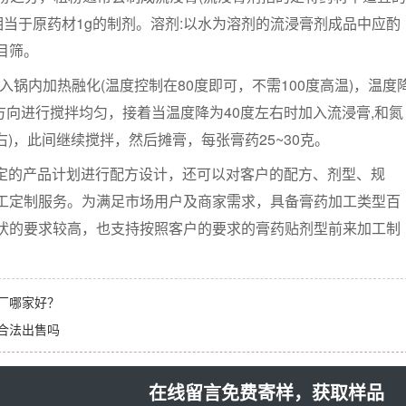
相当于原药材1g的制剂。溶剂:以水为溶剂的流浸膏剂成品中应酌
0目筛。
入锅内加热融化(温度控制在80度即可，不需100度高温)，温度
个方向进行搅拌均匀，接着当温度降为40度左右时加入流浸膏,和氮
左右)，此间继续搅拌，然后摊膏，每张膏药25~30克。
定的产品计划进行配方设计，还可以对客户的配方、剂型、规
工定制服务。为满足市场用户及商家需求，具备膏药加工类型百
状的要求较高，也支持按照客户的要求的膏药贴剂型前来加工制
厂哪家好？
合法出售吗
在线留言免费寄样，获取样品