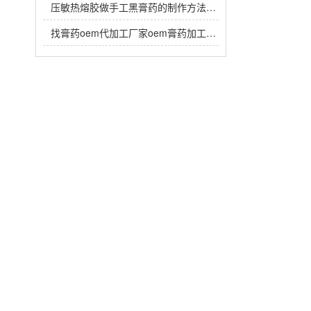
压敏热熔胶做手工黑膏药的制作方法，热熔胶在黑膏药中放多少？
找膏药oem代加工厂家oem膏药加工生产注意事项有哪些？
要