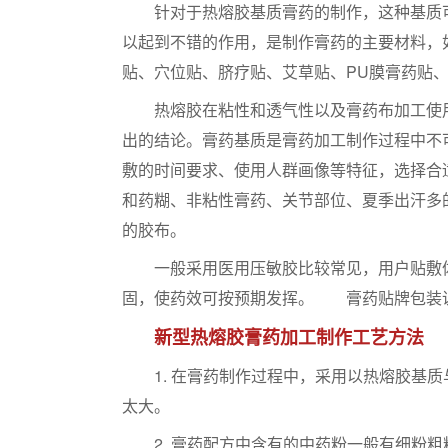
针对于热熔胶基质膏药的制作，这种基质可
以起到不错的作用，是制作膏药的主要材料，
贴、穴位贴、脐疗贴、艾草贴、PU膜膏药贴
热熔胶在粘性和透气性以及膏药布加工使用
出的结论。膏药基质是膏药加工制作过程中不
敷的时间要求、使用人群画像等特征，选择合
和药糊、非粘性膏药、关节部位、夏季出汗多
的胶布。
一般采用医用压敏胶比较常见，用户贴敷体
固，使药效可按预期发挥。 膏药贴牌包装
新型热熔胶膏药加工制作工艺方法
1. 在膏药制作过程中，采用以热熔胶基质与
太大。
2. 膏药配方中含有的中药粉一般有细粉粗