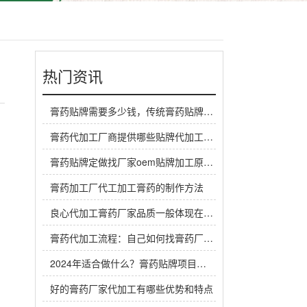
热门资讯
膏药贴牌需要多少钱，传统膏药贴牌厂家一般怎么收费
膏药代加工厂商提供哪些贴牌代加工定制服务？
膏药贴牌定做找厂家oem贴牌加工原料谁来提供？
膏药加工厂代工加工膏药的制作方法
良心代加工膏药厂家品质一般体现在哪里？
膏药代加工流程：自己如何找膏药厂家代工生产做膏药
2024年适合做什么？膏药贴牌项目是个赚钱机会
好的膏药厂家代加工有哪些优势和特点