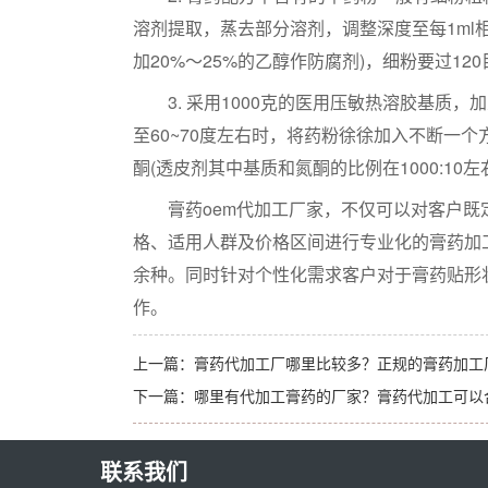
溶剂提取，蒸去部分溶剂，调整深度至每1ml
加20%～25%的乙醇作防腐剂)，细粉要过12
3. 采用1000克的医用压敏热溶胶基质，加
至60~70度左右时，将药粉徐徐加入不断一
酮(透皮剂其中基质和氮酮的比例在1000:10
膏药oem代加工厂家，不仅可以对客户既
格、适用人群及价格区间进行专业化的膏药加
余种。同时针对个性化需求客户对于膏药贴形
作。
上一篇：
膏药代加工厂哪里比较多？正规的膏药加工
下一篇：
哪里有代加工膏药的厂家？膏药代加工可以
联系我们