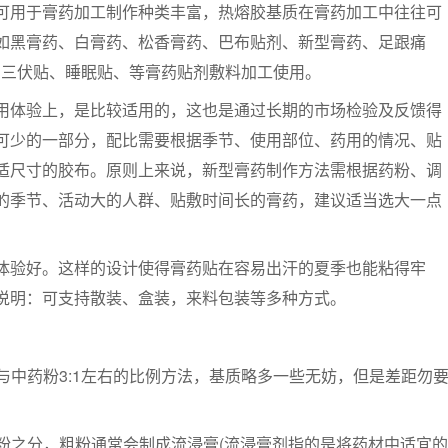
用于膏药加工制作种类丰富，热熔胶基质在膏药加工中往往可
如黑膏药、白膏药、松香膏药、巴布贴剂、新型膏药、足跟痛
、三伏贴、睡眠贴、等膏药贴剂敷料加工使用。
体验上，是比较适用的，这也是通过长期的市场检验及反馈得
可少的一部分，配比需要根据季节、使用部位、药用的情况、贴
适尺寸的胶布。原则上来说，新型膏药制作方法需根据药粉、调
的季节、活动大的人群、贴敷时间长的膏药，建议适当选大一点
验好。这样的设计使得膏药贴在容易出汗的夏季也能粘得牢
说明：可支持散装、盒装，来料包装等多种方式。
中药粉3:1左右的比例方法，基质略多一些无妨，但是差距勿
粉之分，粗粉通常会制成流浸膏(流浸膏剂指的是将药材中适宜的