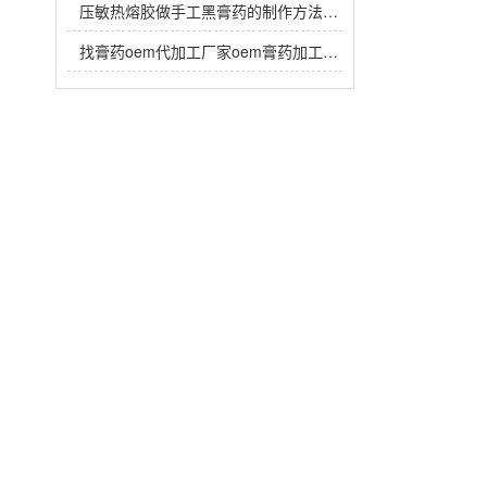
压敏热熔胶做手工黑膏药的制作方法，热熔胶在黑膏药中放多少？
找膏药oem代加工厂家oem膏药加工生产注意事项有哪些？