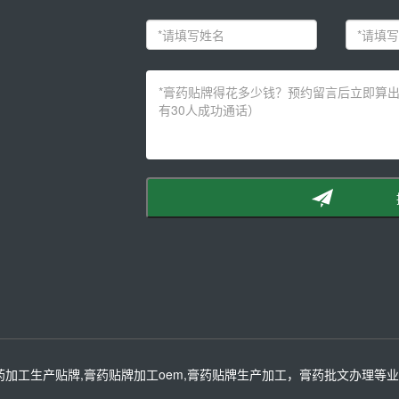
药加工生产贴牌,膏药贴牌加工oem,膏药贴牌生产加工，膏药批文办理等业