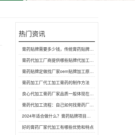
热门资讯
膏药贴牌需要多少钱，传统膏药贴牌厂家一般怎么收费
膏药代加工厂商提供哪些贴牌代加工定制服务？
膏药贴牌定做找厂家oem贴牌加工原料谁来提供？
膏药加工厂代工加工膏药的制作方法
良心代加工膏药厂家品质一般体现在哪里？
膏药代加工流程：自己如何找膏药厂家代工生产做膏药
2024年适合做什么？膏药贴牌项目是个赚钱机会
好的膏药厂家代加工有哪些优势和特点