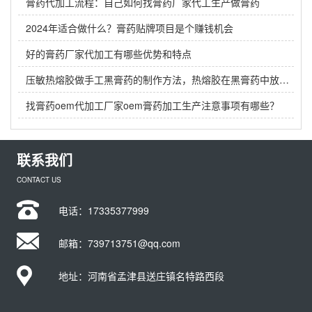
膏药代加工流程：自己如何找膏药厂家代工生产做膏药
2024年适合做什么？膏药贴牌项目是个赚钱机会
好的膏药厂家代加工有哪些优势和特点
压敏热熔胶做手工黑膏药的制作方法，热熔胶在黑膏药中放多少？
找膏药oem代加工厂家oem膏药加工生产注意事项有哪些？
联系我们
CONTACT US
电话：
17335377999
邮箱：739713751@qq.com
地址：河南省孟津县送庄镇名特路西段