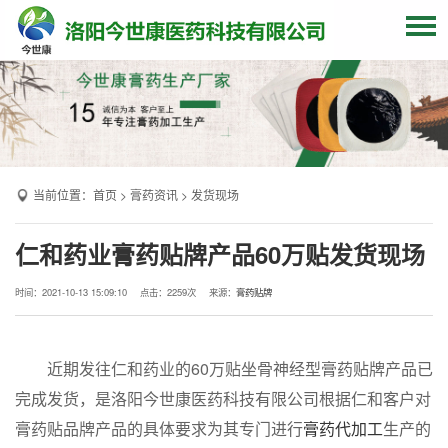
网站首页
关于我们
贴牌加工
当前位置：
首页
>
膏药资讯
>
发货现场
产品中心
OEM产品
仁和药业膏药贴牌产品60万贴发货现场
发货现场
时间：2021-10-13 15:09:10
点击：
2259次
来源：
膏药贴牌
膏药资讯
联系我们
近期发往仁和药业的60万贴坐骨神经型膏药贴牌产品已
完成发货，是洛阳今世康医药科技有限公司根据仁和客户对
膏药贴品牌产品的具体要求为其专门进行
膏药代加工
生产的