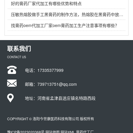
好的膏药厂家代加工有哪些优势和特点
压敏热熔胶做手工黑膏药的制作方法，热熔胶在黑膏药中放多少？
找膏药oem代加工厂家oem膏药加工生产注意事项有哪些？
联系我们
CONTACT US
电话：
17335377999
邮箱：739713751@qq.com
地址：河南省孟津县送庄镇名特路西段
COPYRIGHT © 洛阳今世康医药科技有限公司 版权所有
豫ICP备2023020368号
网站地图
网站XML
膏药代工厂