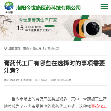
网站首页
关于我们
贴牌加工
当前位置：
首页
>
膏药资讯
>
常见问题
产品中心
OEM产品
膏药代工厂有哪些在选择时的事项需要
注意？
发货现场
膏药资讯
时间：2025-09-14 14:51:58
点击：
660次
来源：膏药代工贴牌
联系我们
当今市场上的膏药产品类型繁多，其中，膏药加工生产
贴牌成为了业内备受关注的膏药代工方式，这种找
膏药代工