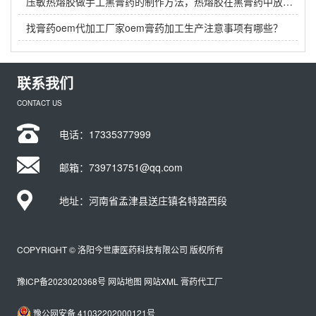
压敏热熔胶做手工黑膏药的制作方法，热熔胶在黑膏药中放多少？
找膏药oem代加工厂家oem膏药加工生产注意事项有哪些？
联系我们
CONTACT US
电话：
17335377999
邮箱：739713751@qq.com
地址：河南省孟津县送庄镇名特路西段
COPYRIGHT © 洛阳今世康医药科技有限公司 版权所有
豫ICP备2023020368号
网站地图
网站XML
膏药代工厂
豫公网安备 41032202000121号