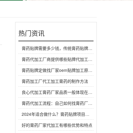
热门资讯
膏药贴牌需要多少钱，传统膏药贴牌厂家一般怎么收费
膏药代加工厂商提供哪些贴牌代加工定制服务？
膏药贴牌定做找厂家oem贴牌加工原料谁来提供？
膏药加工厂代工加工膏药的制作方法
良心代加工膏药厂家品质一般体现在哪里？
膏药代加工流程：自己如何找膏药厂家代工生产做膏药
2024年适合做什么？膏药贴牌项目是个赚钱机会
好的膏药厂家代加工有哪些优势和特点