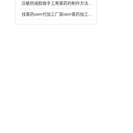
压敏热熔胶做手工黑膏药的制作方法，热熔胶在黑膏药中放多少？
找膏药oem代加工厂家oem膏药加工生产注意事项有哪些？