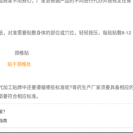
面商家不用费心，厂家会根据产品的不同进行代办并按规定在膏
对准需要贴敷身体的部位或穴位，轻轻按压，每贴贴敷8-12
贴于颈椎处
加工贴牌中还要遵循哪些标准呢?膏药生产厂家须要具备相应
都要符合相应标准。
家？
指南