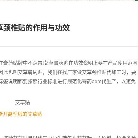
草颈椎贴的作用与功效
膏药贴牌中不踩雷!艾草膏药贴在功效说明上要在产品使用范围
因此也叫艾草肩周贴，我们在找厂家做艾草颈椎贴代加工时，要
标签说明都要按照行业标准进行规范化膏药oem代生产，以避免
撕开离型纸的艾草贴
这种艾草贴是以伏牛山原生端午头茬艾叶为主原料，糅合多种