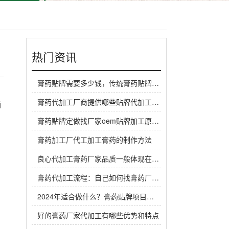
热门资讯
膏药贴牌需要多少钱，传统膏药贴牌厂家一般怎么收费
膏药代加工厂商提供哪些贴牌代加工定制服务？
前
膏药贴牌定做找厂家oem贴牌加工原料谁来提供？
膏药加工厂代工加工膏药的制作方法
良心代加工膏药厂家品质一般体现在哪里？
膏药代加工流程：自己如何找膏药厂家代工生产做膏药
2024年适合做什么？膏药贴牌项目是个赚钱机会
好的膏药厂家代加工有哪些优势和特点
，