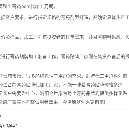
整个膏药oem代加工周期。
根据客户要求，进行指定规格的膏药剂型打造，并确定具体生产
报价及样品，加工厂考核投资者的订单需求，并且就物料供应、
定进行膏药贴牌加工准备工作，膏药贴牌厂家则在物资齐备后的
膏药市场，很多品牌抓住了用户的需求，贴牌代工用户热烈追
择适合的膏药贴牌代加工厂家，不能一味看膏药贴牌价格多少
足客户需要为中心，洛阳今世康为每个膏药品牌商提供多样化贴
您到厂家实地考察试用看效果，今世康欢迎大家前来!
？
有市场吗？