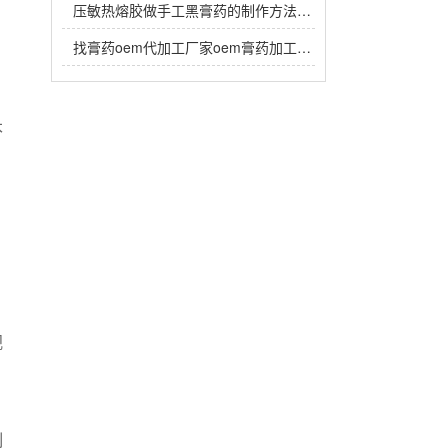
压敏热熔胶做手工黑膏药的制作方法，热熔胶在黑膏药中放多少？
找膏药oem代加工厂家oem膏药加工生产注意事项有哪些？
本
视
制