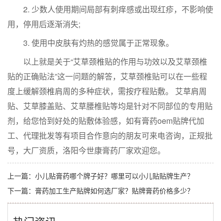
2. 少数人使用期间局部有刺痒感或出现红疹，不影响使
用，停用后逐渐消失;
3. 使用中皮肤有灼热的感觉属于正常现象。
以上就是关于“艾草颈椎贴的作用与功效以及艾草颈椎
贴的正确贴法”这一问题的解答，艾草颈椎贴可以在一些程
度上缓解颈椎肩周的多种症状，需按疗程贴敷。 艾草肩周
贴、艾草膝盖贴、艾草腰椎贴等均是针对不同部位的专用贴
剂，给您恰到好处的贴敷体验感，如有膏药oem贴牌代加
工、代理批发等有项目合作意向的朋友可来电咨询，正规批
号，大厂资质，洛阳今世康膏药厂家欢迎您。
上一篇：
小儿贴膏药哪个牌子好？哪里可以小儿贴贴牌生产？
下一篇：
膏药加工生产贴牌如何选厂家？贴牌膏药价格多少？