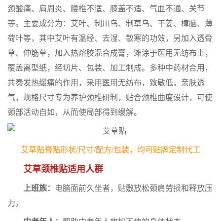
颈酸痛、肩周炎、腰椎不适、膝盖不适、气血不通、关节
等。主要成分为：艾叶、制川乌、制草乌、干姜、樟脑、薄
荷叶等，其中艾叶有温经、去湿、散寒的功效，另加入透骨
草、伸筋草，加入热熔胶混合成膏，滩涂于医用无纺布上，
覆盖离型纸，经切片、包装、加工制成。多种中药材合用，
共奏发热缓痛的作用，采用医用无纺布，致敏低，亲肤透
气，规格尺寸专为养护颈椎研制，贴合颈椎曲度设计，可使
颈部活动自如，从而使局部得到缓解。
艾草贴膏贴形状/尺寸/配方/包装，均可贴牌定制代工
艾草颈椎贴适用人群
上班族：
电脑面前久坐者，贴敷放松颈肩劳损和释放压
力。