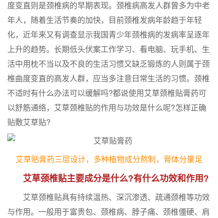
度变直则是颈椎病的早期表现。颈椎病高发人群曾多为中老
年人，随着生活节奏的加快，目前颈椎发病年龄趋于年轻
化，近年来又有调查显示我国青少年颈椎病的发病率呈逐年
上升的趋势。长期低头伏案工作学习、看电脑、玩手机、生
活中用枕不当以及不良的生活习惯又缺乏锻炼的人则属于颈
椎曲度变直的高发人群，应当多注意日常生活的习惯。颈椎
不适时有什么办法可以缓解吗?都说使用艾草颈椎贴膏药可
以舒筋通络，艾草颈椎贴的作用与功效是什么呢?怎样正确
贴敷艾草贴?
艾草贴膏药三层设计，多种植物成分熬制，膏体分量足
艾草颈椎贴主要成分是什么?有什么功效和作用?
艾草颈椎贴具有持续温热、深沉渗透、疏通颈椎等功效
与作用。一般用于富贵包、颈椎病、脖子痛、颈椎僵硬、肩