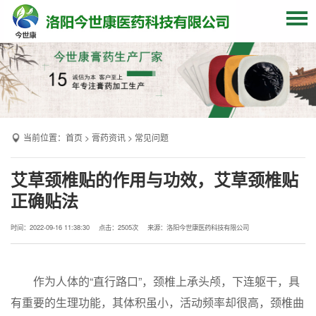
网站首页
关于我们
贴牌加工
当前位置：
首页
>
膏药资讯
>
常见问题
产品中心
OEM产品
艾草颈椎贴的作用与功效，艾草颈椎贴
正确贴法
发货现场
膏药资讯
时间：2022-09-16 11:38:30
点击：
2505次
来源：洛阳今世康医药科技有限公司
联系我们
作为人体的“直行路口”，颈椎上承头颅，下连躯干，具
有重要的生理功能，其体积虽小，活动频率却很高，颈椎曲