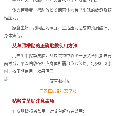
中老年人：
帮助中老年人放松不佳的身体状态。
体力劳动者：
帮助放松长期因体力劳动出现的疲惫及颈
椎压力。
家庭主妇：
帮助因为家庭、生活压力造成的颈肩酸痛、
身体疲劳。
艾草颈椎贴的正确贴敷使用方法
用热毛巾擦净皮肤，从包装袋中取出一张艾草贴撕去背
面衬纸，平整贴敷在相应身体所需部位穴位处，每贴8-12小
时，按周期使用，效果明显!
厂家直供各种艾草贴
贴敷艾草贴注意事项
1. 皮肤破损者禁用，对艾草起敏者禁用;