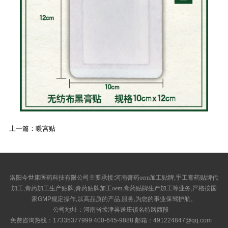
上一篇：
暖宫贴
洛阳今世康医药科技有限公司
主要承接:
河南膏药oem加工贴牌
,
手工膏药贴牌代
加工
,
膏药加工生产贴牌
,
膏药贴牌加工oem
,
膏药贴牌生产加工
等业务,严格按国
家GMP规定操作,以高品质的产品,服务,为您的事业保驾护航。
公司地址：河南省孟津县送庄镇名特路西段
免费咨询热线：17335377999 400-645-9888 邮箱：491224847@qq.com