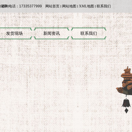
量保障
咨询电话：17335377999
网站首页
网站地图
XML地图
联系我们
发货现场
新闻资讯
联系我们