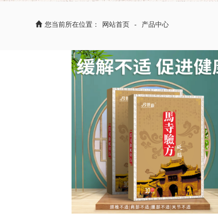
您当前所在位置：
-
网站首页
产品中心